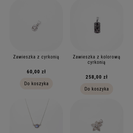
Biżuteria z Kamieniami
(7)
Kolekcja
Srebro
(1)
Rozmiar
Zawieszka z cyrkonią
Zawieszka z kolorową
6
(2)
cyrkonią
7
(2)
60,00 zł
258,00 zł
8
(2)
Do koszyka
Do koszyka
9
(2)
10
(2)
więcej
Cena