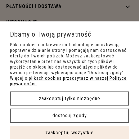
PŁATNOŚCI I DOSTAWA
INFORMACJE
Dbamy o Twoją prywatność
O NAS
Pliki cookies i pokrewne im technologie umożliwiają
poprawne działanie strony i pomagają nam dostosować
ofertę do Twoich potrzeb. Możesz zaakceptować
wykorzystanie przez nas wszystkich tych plików i
przejść do sklepu lub dostosować użycie plików do
swoich preferencji, wybierając opcję "Dostosuj zgody".
Więcej o plikach cookies przeczytasz w naszej Polityce
prywatności.
zaakceptuj tylko niezbędne
pokaż pełną wersję strony
dostosuj zgody
Sklep internetowy Shoper.pl
zaakceptuj wszystkie