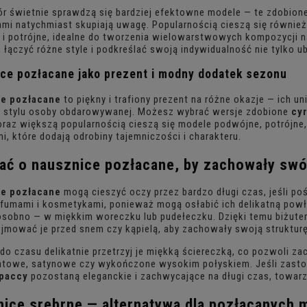
r świetnie sprawdzą się bardziej efektowne modele — te zdobion
mi natychmiast skupiają uwagę. Popularnością cieszą się również
i potrójne, idealne do tworzenia wielowarstwowych kompozycji n
, łączyć różne style i podkreślać swoją indywidualność nie tylko ub
ce pozłacane
jako prezent i modny dodatek sezonu
e pozłacane
to piękny i trafiony prezent na różne okazje — ich u
i stylu osoby obdarowywanej. Możesz wybrać wersje zdobione
cy
oraz większą popularnością cieszą się modele podwójne, potrójne
i, które dodają odrobiny tajemniczości i charakteru.
bać o
nausznice pozłacane
, by zachowały swó
e pozłacane
mogą cieszyć oczy przez bardzo długi czas, jeśli po
fumami i kosmetykami, ponieważ mogą osłabić ich delikatną powł
 osobno — w miękkim woreczku lub pudełeczku. Dzięki temu biżuteri
jmować je przed snem czy kąpielą, aby zachowały swoją strukturę 
do czasu delikatnie przetrzyj je miękką ściereczką, co pozwoli za
towe, satynowe czy wykończone wysokim połyskiem. Jeśli zastos
paccy
pozostaną eleganckie i zachwycające na długi czas, towarz
nice srebrne
— alternatywa dla pozłacanych 