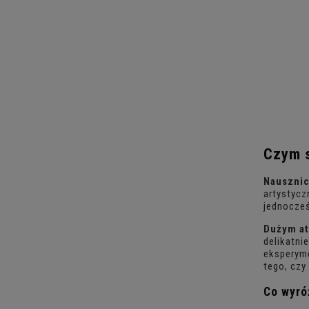
Czym 
Nausznic
artystycz
jednocześ
Dużym at
delikatni
eksperym
tego, czy
Co wyró