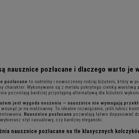
są
nausznice pozłacane
i dlaczego warto je 
e pozłacane
to subtelny i nowoczesny rodzaj biżuterii, który w p
ny charakter. Wykonywane są z metalu pokrytego cienką warstwą
nie pozostają bardziej przystępną alternatywą dla biżuterii wykon
utem jest wygoda noszenia — nausznice nie wymagają przek
e wsunąć je na małżowinę. To idealne rozwiązanie, jeśli lubisz kom
entowania.
Nausznice pozłacane
pozwalają łatwo dopasować doda
 wybierasz styl casualowy, czy bardziej elegancki.
żnia
nausznice pozłacane
na tle klasycznych kolczykó