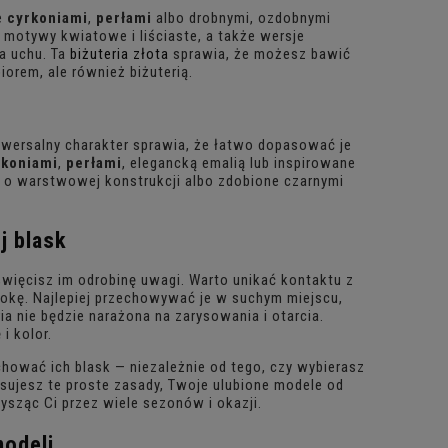
e
cyrkoniami
,
perłami
albo drobnymi, ozdobnymi
 motywy kwiatowe i liściaste, a także wersje
a uchu. Ta
biżuteria złota
sprawia, że możesz bawić
iorem, ale również biżuterią.
niwersalny charakter sprawia, że łatwo dopasować je
rkoniami
,
perłami
, elegancką emalią lub inspirowane
, o warstwowej konstrukcji albo zdobione czarnymi
j blask
święcisz im odrobinę uwagi. Warto unikać kontaktu z
okę. Najlepiej przechowywać je w suchym miejscu,
a nie będzie narażona na zarysowania i otarcia.
i kolor.
chować ich blask — niezależnie od tego, czy wybierasz
ujesz te proste zasady, Twoje ulubione modele od
ysząc Ci przez wiele sezonów i okazji.
modeli