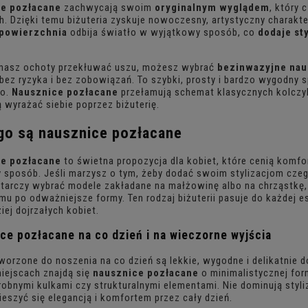
e pozłacane
zachwycają swoim
oryginalnym wyglądem
, który
h. Dzięki temu biżuteria zyskuje nowoczesny, artystyczny charakter
 powierzchnia
odbija światło w wyjątkowy sposób, co
dodaje sty
e masz ochoty przekłuwać uszu, możesz wybrać
bezinwazyjne nau
 bez ryzyka i bez zobowiązań. To szybki, prosty i bardzo wygodny s
wo.
Nausznice pozłacane
przełamują schemat klasycznych kolczyk
 wyrażać siebie poprzez biżuterię.
ogo są
nausznice pozłacane
e pozłacane
to świetna propozycja dla kobiet, które cenią komfort
sposób. Jeśli marzysz o tym, żeby dodać swoim stylizacjom cze
tarczy wybrać modele zakładane na małżowinę albo na chrząstkę,
mu po odważniejsze formy. Ten rodzaj biżuterii pasuje do każdej e
ziej dojrzałych kobiet.
ce pozłacane
na co dzień i na wieczorne wyjścia
worzone do noszenia na co dzień są lekkie, wygodne i delikatnie d
iejscach znajdą się
nausznice pozłacane
o minimalistycznej for
robnymi kulkami czy strukturalnymi elementami. Nie dominują styliz
eszyć się elegancją i komfortem przez cały dzień.