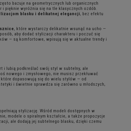
 często bazuje na geometrycznych lub organicznych
 i pięknie wyróżnia się na tle klasycznych ozdób.
lizacjom blasku i delikatnej elegancji
, bez efektu
sznice
, które wystarczy delikatnie wsunąć na ucho —
posób, aby dodać stylizacji charakteru i poczuć się
ów — są komfortowe, wpisują się w aktualne trendy i
 i lubią podkreślać swój styl w subtelny, ale
goś nowego i zmysłowego, nie musisz przekłuwać
 które dopasowują się do wielu stylów — od
stetyki i świetnie sprawdza się zarówno u młodszych,
opełniają stylizację. Wśród modeli dostępnych w
mie, modele o spiralnym kształcie, a także propozycje
acji, ale dodają jej subtelnego blasku, dzięki czemu