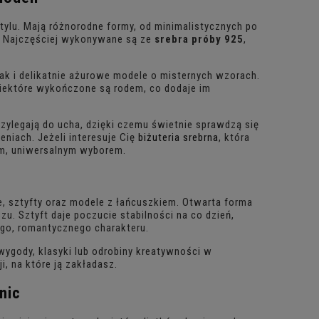
tylu. Mają różnorodne formy, od minimalistycznych po
e. Najczęściej wykonywane są ze
srebra próby 925
,
jak i delikatnie ażurowe modele o misternych wzorach.
 niektóre wykończone są rodem, co dodaje im
zylegają do ucha, dzięki czemu świetnie sprawdzą się
eniach. Jeżeli interesuje Cię
biżuteria srebrna
, która
nym, uniwersalnym wyborem.
, sztyfty oraz modele z łańcuszkiem. Otwarta forma
zu. Sztyft daje poczucie stabilności na co dzień,
ego, romantycznego charakteru.
ygody, klasyki lub odrobiny kreatywności w
i, na które ją zakładasz.
nic