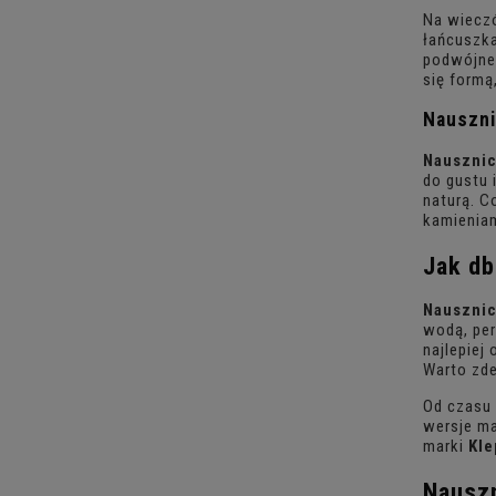
Na wieczó
łańcuszka
podwójne 
się formą
Nauszni
Nausznic
do gustu 
naturą. C
kamieniam
Jak d
Nausznic
wodą, per
najlepiej
Warto zde
Od czasu 
wersje ma
marki
Kle
Nausz