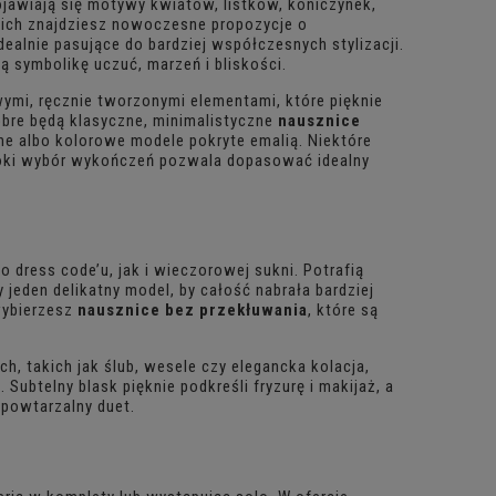
jawiają się motywy kwiatów, listków, koniczynek,
 nich znajdziesz nowoczesne propozycje o
dealnie pasujące do bardziej współczesnych stylizacji.
ą symbolikę uczuć, marzeń i bliskości.
wymi, ręcznie tworzonymi elementami, które pięknie
 dobre będą klasyczne, minimalistyczne
nausznice
cane albo kolorowe modele pokryte emalią. Niektóre
zeroki wybór wykończeń pozwala dopasować idealny
 dress code’u, jak i wieczorowej sukni. Potrafią
 jeden delikatny model, by całość nabrała bardziej
wybierzesz
nausznice bez przekłuwania
, które są
h, takich jak ślub, wesele czy elegancka kolacja,
Subtelny blask pięknie podkreśli fryzurę i makijaż, a
epowtarzalny duet.