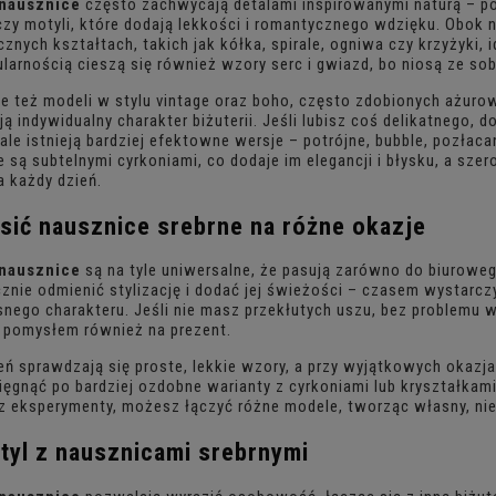
nausznice
często zachwycają detalami inspirowanymi naturą – po
czy motyli, które dodają lekkości i romantycznego wdzięku. Obok
znych kształtach, takich jak kółka, spirale, ogniwa czy krzyżyki, i
larnością cieszą się również wzory serc i gwiazd, bo niosą ze sob
je też modeli w stylu vintage oraz boho, często zdobionych ażuro
ją indywidualny charakter biżuterii. Jeśli lubisz coś delikatnego,
 ale istnieją bardziej efektowne wersje – potrójne, bubble, pozła
 są subtelnymi cyrkoniami, co dodaje im elegancji i błysku, a s
a każdy dzień.
osić
nausznice srebrne
na różne okazje
nausznice
są na tyle uniwersalne, że pasują zarówno do biurowego
znie odmienić stylizację i dodać jej świeżości – czasem wystarczy
ego charakteru. Jeśli nie masz przekłutych uszu, bez problemu 
 pomysłem również na prezent.
eń sprawdzają się proste, lekkie wzory, a przy wyjątkowych okazjac
ęgnąć po bardziej ozdobne warianty z cyrkoniami lub kryształkami. 
isz eksperymenty, możesz łączyć różne modele, tworząc własny, ni
tyl z
nausznicami srebrnymi