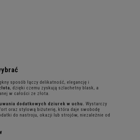
wybrać
iękny sposób łączy delikatność, elegancję i
złota
, dzięki czemu zyskują szlachetny blask, a
anej w całości ze złota.
łuwania dodatkowych dziurek w uchu.
Wystarczy
fort oraz stylową biżuterię, która daje swobodę
tki do nastroju, okazji lub strojów, niezależnie od
w