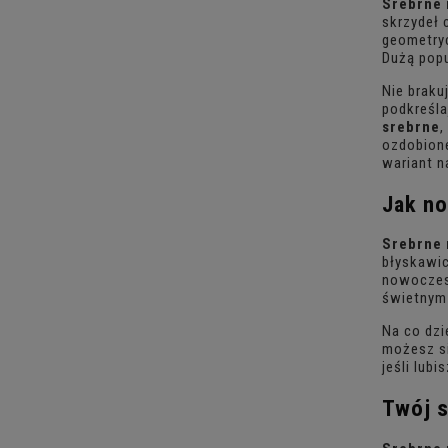
Srebrne 
skrzydeł 
geometryc
Dużą popu
Nie braku
podkreśla
srebrne
,
ozdobione
wariant n
Jak n
Srebrne 
błyskawic
nowoczesn
świetnym
Na co dzi
możesz si
jeśli lub
Twój s