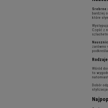
Srebrne 
bardziej 
które sły
Występują
Część z n
szlachetn
Nausznic
zarówno w
podkreśla
Rodzaje
Wśród dos
to wygodn
natomias
Dobór odp
stylizacj
Najpop