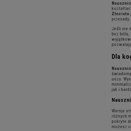
Nausznic
kształtac
Złocista
przesady.
Jeśli ni
bez bólu,
wyjątko
pozwalają
Dla k
Nausznic
świadomy 
uszu. Wys
minimaliz
jak i bard
Nauszni
Wersje st
różnych m
pokryte d
możesz ci