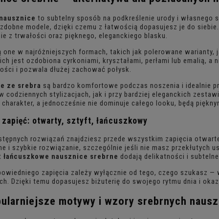
nausznice
to subtelny sposób na podkreślenie urody i własnego s
ozdobne modele, dzięki czemu z łatwością dopasujesz je do siebi
nie z trwałości oraz pięknego, eleganckiego blasku.
 one w najróżniejszych formach, takich jak polerowane warianty, 
ich jest ozdobiona cyrkoniami, kryształami, perłami lub emalią, a
ości i pozwala dłużej zachować połysk.
e ze srebra
są bardzo komfortowe podczas noszenia i idealnie pr
 codziennych stylizacjach, jak i przy bardziej eleganckich zestawi
 charakter, a jednocześnie nie dominuje całego looku, będą pięk
 zapięć: otwarty, sztyft, łańcuszkowy
tępnych rozwiązań znajdziesz przede wszystkim zapięcia otwarte
e i szybkie rozwiązanie, szczególnie jeśli nie masz przekłutych us
t
łańcuszkowe nausznice srebrne
dodają delikatności i subteln
owiedniego zapięcia zależy wyłącznie od tego, czego szukasz — w
ach. Dzięki temu dopasujesz biżuterię do swojego rytmu dnia i okazj
ularniejsze motywy i wzory
srebrnych nausz