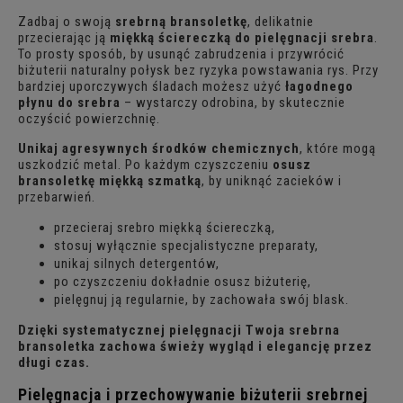
Zadbaj o swoją
srebrną bransoletkę
, delikatnie
przecierając ją
miękką ściereczką do pielęgnacji srebra
.
To prosty sposób, by usunąć zabrudzenia i przywrócić
biżuterii naturalny połysk bez ryzyka powstawania rys. Przy
bardziej uporczywych śladach możesz użyć
łagodnego
płynu do srebra
– wystarczy odrobina, by skutecznie
oczyścić powierzchnię.
Unikaj agresywnych środków chemicznych
, które mogą
uszkodzić metal. Po każdym czyszczeniu
osusz
bransoletkę miękką szmatką
, by uniknąć zacieków i
przebarwień.
przecieraj srebro miękką ściereczką,
stosuj wyłącznie specjalistyczne preparaty,
unikaj silnych detergentów,
po czyszczeniu dokładnie osusz biżuterię,
pielęgnuj ją regularnie, by zachowała swój blask.
Dzięki systematycznej pielęgnacji Twoja srebrna
bransoletka zachowa świeży wygląd i elegancję przez
długi czas.
Pielęgnacja i przechowywanie biżuterii srebrnej