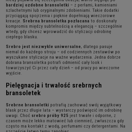
bardziej ozdobne bransoletki
– z perłami, kamieniami
szlachetnymi lub oryginalnymi zdobieniami. Takie dodatki
przyciągają spojrzenia i pięknie dopełniają wieczorowe
kreacje.
Srebrna bransoletka pozłacana
to doskonały
kompromis między subtelnością a elegancją – szczególnie
wtedy, gdy chcesz wprowadzić do stylizacji odrobinę
ciepłego blasku.
Srebro jest niezwykle uniwersalne
, dlatego pasuje
niemal do każdego stroju – od codziennych zestawów po
wyszukane stylizacje na ważne wydarzenia. Jedna dobrze
dobrana bransoletka potrafi odmienić cały look i
towarzyszyć Ci przez cały dzień – od pracy po wieczorne
wyjście.
Pielęgnacja i trwałość srebrnych
bransoletek
Srebrne bransoletki
potrafią zachować swój wyjątkowy
blask przez długie lata – wystarczy poświęcić im odrobinę
uwagi. Choć
srebro próby 925
jest trwałe i odporne, z
czasem może lekko matowieć lub ciemnieć, zwłaszcza gdy
często ma kontakt z wodą, perfumami czy detergentami. Na
szczęście łatwo temu zapobiec.