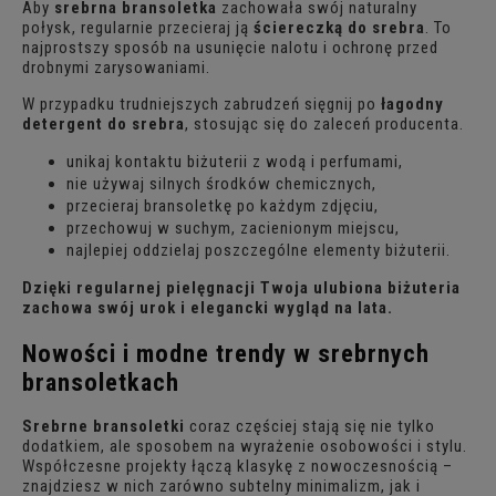
Aby
srebrna bransoletka
zachowała swój naturalny
połysk, regularnie przecieraj ją
ściereczką do srebra
. To
najprostszy sposób na usunięcie nalotu i ochronę przed
drobnymi zarysowaniami.
W przypadku trudniejszych zabrudzeń sięgnij po
łagodny
detergent do srebra
, stosując się do zaleceń producenta.
unikaj kontaktu biżuterii z wodą i perfumami,
nie używaj silnych środków chemicznych,
przecieraj bransoletkę po każdym zdjęciu,
przechowuj w suchym, zacienionym miejscu,
najlepiej oddzielaj poszczególne elementy biżuterii.
Dzięki regularnej pielęgnacji Twoja ulubiona biżuteria
zachowa swój urok i elegancki wygląd na lata.
Nowości i modne trendy w srebrnych
bransoletkach
Srebrne bransoletki
coraz częściej stają się nie tylko
dodatkiem, ale sposobem na wyrażenie osobowości i stylu.
Współczesne projekty łączą klasykę z nowoczesnością –
znajdziesz w nich zarówno subtelny minimalizm, jak i