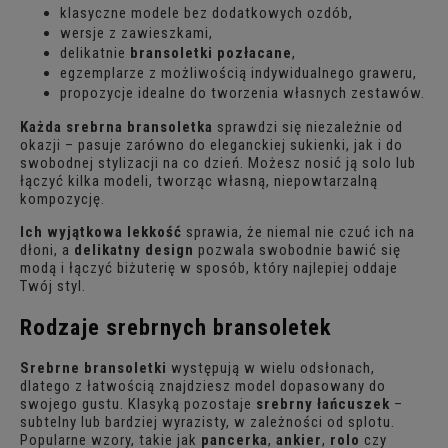
klasyczne modele bez dodatkowych ozdób,
wersje z zawieszkami,
delikatnie
bransoletki pozłacane
,
egzemplarze z możliwością indywidualnego graweru,
propozycje idealne do tworzenia własnych zestawów.
Każda srebrna bransoletka
sprawdzi się niezależnie od
okazji – pasuje zarówno do eleganckiej sukienki, jak i do
swobodnej stylizacji na co dzień. Możesz nosić ją solo lub
łączyć kilka modeli, tworząc własną, niepowtarzalną
kompozycję.
Ich wyjątkowa lekkość
sprawia, że niemal nie czuć ich na
dłoni, a
delikatny design
pozwala swobodnie bawić się
modą i łączyć biżuterię w sposób, który najlepiej oddaje
Twój styl.
Rodzaje srebrnych bransoletek
Srebrne bransoletki
występują w wielu odsłonach,
dlatego z łatwością znajdziesz model dopasowany do
swojego gustu. Klasyką pozostaje
srebrny łańcuszek
–
subtelny lub bardziej wyrazisty, w zależności od splotu.
Popularne wzory, takie jak
pancerka
,
ankier
,
rolo
czy