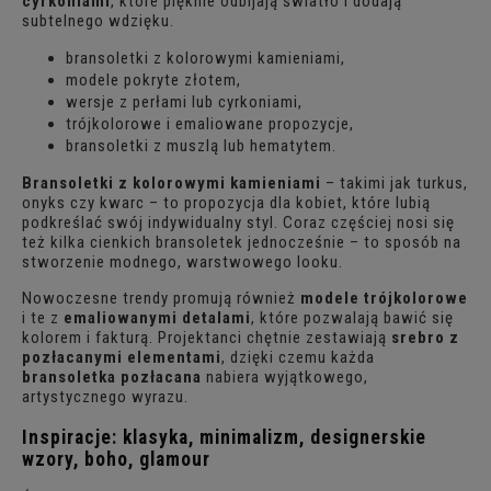
cyrkoniami
, które pięknie odbijają światło i dodają
subtelnego wdzięku.
bransoletki z kolorowymi kamieniami,
modele pokryte złotem,
wersje z perłami lub cyrkoniami,
trójkolorowe i emaliowane propozycje,
bransoletki z muszlą lub hematytem.
Bransoletki z kolorowymi kamieniami
– takimi jak turkus,
onyks czy kwarc – to propozycja dla kobiet, które lubią
podkreślać swój indywidualny styl. Coraz częściej nosi się
też kilka cienkich bransoletek jednocześnie – to sposób na
stworzenie modnego, warstwowego looku.
Nowoczesne trendy promują również
modele trójkolorowe
i te z
emaliowanymi detalami
, które pozwalają bawić się
kolorem i fakturą. Projektanci chętnie zestawiają
srebro z
pozłacanymi elementami
, dzięki czemu każda
bransoletka pozłacana
nabiera wyjątkowego,
artystycznego wyrazu.
Inspiracje: klasyka, minimalizm, designerskie
wzory, boho, glamour