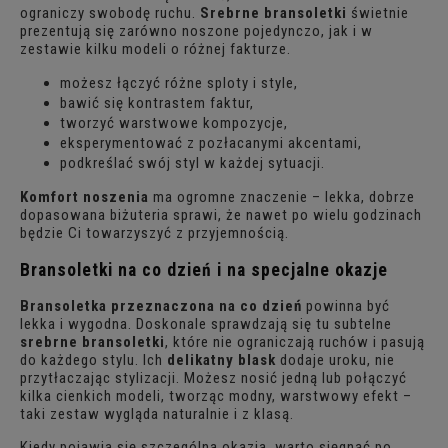
ograniczy swobodę ruchu.
Srebrne bransoletki
świetnie
prezentują się zarówno noszone pojedynczo, jak i w
zestawie kilku modeli o różnej fakturze.
możesz łączyć różne sploty i style,
bawić się kontrastem faktur,
tworzyć warstwowe kompozycje,
eksperymentować z pozłacanymi akcentami,
podkreślać swój styl w każdej sytuacji.
Komfort noszenia
ma ogromne znaczenie – lekka, dobrze
dopasowana biżuteria sprawi, że nawet po wielu godzinach
będzie Ci towarzyszyć z przyjemnością.
Bransoletki na co dzień i na specjalne okazje
Bransoletka przeznaczona na co dzień
powinna być
lekka i wygodna. Doskonale sprawdzają się tu subtelne
srebrne bransoletki
, które nie ograniczają ruchów i pasują
do każdego stylu. Ich
delikatny blask
dodaje uroku, nie
przytłaczając stylizacji. Możesz nosić jedną lub połączyć
kilka cienkich modeli, tworząc modny, warstwowy efekt –
taki zestaw wygląda naturalnie i z klasą.
Kiedy pojawia się szczególna okazja, warto sięgnąć po