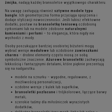
żmijka
, nadają każdej bransoletce wyjątkowego charakteru.
Na uwagę zasługują również
sztywne modele typu
bangle
. Ich geometryczna forma przyciąga spojrzenia i
dodaje stylizacji nowoczesności. Jeśli lubisz efektowne
dodatki, postaw na
bransoletkę tenisową
ozdobioną
cyrkoniami lub na modele zdobione
naturalnymi
kamieniami
i
perłami
– to elegancja, która nigdy nie
wychodzi z mody.
Osoby poszukujące bardziej osobistej biżuterii mogą
wybrać wersje
modułowe
lub ozdobione
zawieszkami
charms
– drobne elementy często niosą ze sobą
symboliczne znaczenie.
Ażurowe bransoletki
zachwycają
lekkością i fantazyjnymi detalami, które pięknie prezentują
się na nadgarstku.
modele na sznurku – wygodne, regulowane, z
możliwością personalizacji,
ozdobne wersje z kulek lub supełków,
bransoletki pozłacane
i trójkolorowe, łączące barwy
metali,
szerokie taśmy dla miłośniczek wyrazistych
dodatków,
delikatne bransoletki typu mesh, linka lub calza –