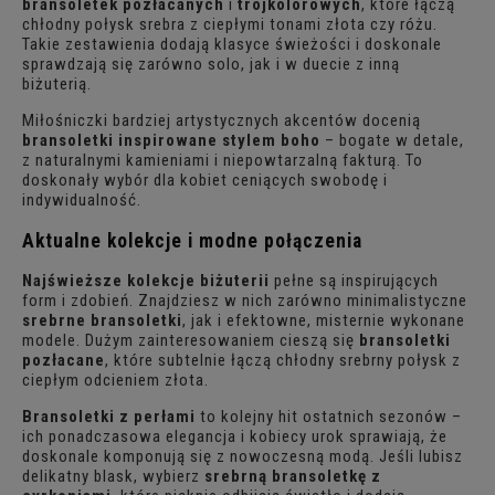
bransoletek pozłacanych
i
trójkolorowych
, które łączą
chłodny połysk srebra z ciepłymi tonami złota czy różu.
Takie zestawienia dodają klasyce świeżości i doskonale
sprawdzają się zarówno solo, jak i w duecie z inną
biżuterią.
Miłośniczki bardziej artystycznych akcentów docenią
bransoletki inspirowane stylem boho
– bogate w detale,
z naturalnymi kamieniami i niepowtarzalną fakturą. To
doskonały wybór dla kobiet ceniących swobodę i
indywidualność.
Aktualne kolekcje i modne połączenia
Najświeższe kolekcje biżuterii
pełne są inspirujących
form i zdobień. Znajdziesz w nich zarówno minimalistyczne
srebrne bransoletki
, jak i efektowne, misternie wykonane
modele. Dużym zainteresowaniem cieszą się
bransoletki
pozłacane
, które subtelnie łączą chłodny srebrny połysk z
ciepłym odcieniem złota.
Bransoletki z perłami
to kolejny hit ostatnich sezonów –
ich ponadczasowa elegancja i kobiecy urok sprawiają, że
doskonale komponują się z nowoczesną modą. Jeśli lubisz
delikatny blask, wybierz
srebrną bransoletkę z