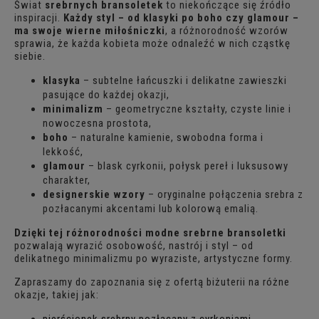
Świat
srebrnych bransoletek
to niekończące się źródło
inspiracji.
Każdy styl – od klasyki po boho czy glamour –
ma swoje wierne miłośniczki
, a różnorodność wzorów
sprawia, że każda kobieta może odnaleźć w nich cząstkę
siebie.
klasyka
– subtelne łańcuszki i delikatne zawieszki
pasujące do każdej okazji,
minimalizm
– geometryczne kształty, czyste linie i
nowoczesna prostota,
boho
– naturalne kamienie, swobodna forma i
lekkość,
glamour
– blask cyrkonii, połysk pereł i luksusowy
charakter,
designerskie wzory
– oryginalne połączenia srebra z
pozłacanymi akcentami lub kolorową emalią.
Dzięki tej różnorodności modne srebrne bransoletki
pozwalają wyrazić osobowość, nastrój i styl – od
delikatnego minimalizmu po wyraziste, artystyczne formy.
Zapraszamy do zapoznania się z ofertą biżuterii na różne
okazje, takiej jak: