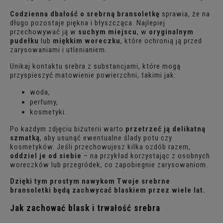
Codzienna dbałość o srebrną bransoletkę
sprawia, że na
długo pozostaje piękna i błyszcząca. Najlepiej
przechowywać ją w
suchym miejscu
, w
oryginalnym
pudełku
lub
miękkim woreczku
, które ochronią ją przed
zarysowaniami i utlenianiem.
Unikaj kontaktu srebra z substancjami, które mogą
przyspieszyć matowienie powierzchni, takimi jak:
woda,
perfumy,
kosmetyki.
Po każdym zdjęciu biżuterii warto
przetrzeć ją delikatną
szmatką
, aby usunąć ewentualne ślady potu czy
kosmetyków. Jeśli przechowujesz kilka ozdób razem,
oddziel je od siebie
– na przykład korzystając z osobnych
woreczków lub przegródek, co zapobiegnie zarysowaniom.
Dzięki tym prostym nawykom Twoje srebrne
bransoletki będą zachwycać blaskiem przez wiele lat.
Jak zachować blask i trwałość srebra