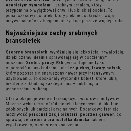
osobistym symbolem
– drobnym detalem, który
przypomina o wyjątkowej chwili lub bliskiej osobie. To
ponadczasowy dodatek, który pięknie podkreśla Twoją
indywidualność i z biegiem lat zyskuje jeszcze więcej uroku.
Najważniejsze cechy srebrnych
bransoletek
Srebrne bransoletki
wyróżniają się lekkością i trwałością,
dzięki czemu idealnie sprawdzają się w codziennym
noszeniu.
Srebro próby 925
gwarantuje nie tylko
odporność na uszkodzenia, ale też
piękny, trwały połysk
,
który pozostaje nienaruszony nawet przy intensywnym
użytkowaniu. To doskonały wybór dla kobiet, które lubią
biżuterię zakładaną każdego dnia – subtelną, a
jednocześnie solidną.
Oferta obejmuje wiele interesujących wzorów i motywów.
Możesz wybierać spośród modeli klasycznych, delikatnie
zdobionych lub bardziej oryginalnych. Dodatkowo istnieje
możliwość
personalizacji biżuterii poprzez grawer
, co
sprawia, że
srebrna bransoletka damska
nabiera
wyjątkowego, osobistego znaczenia.