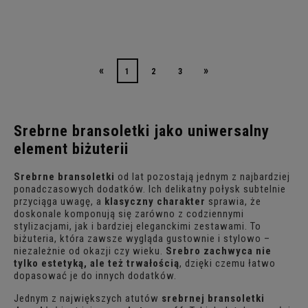
«
»
1
2
3
Srebrne bransoletki jako uniwersalny
element biżuterii
Srebrne bransoletki
od lat pozostają jednym z najbardziej
ponadczasowych dodatków. Ich delikatny połysk subtelnie
przyciąga uwagę, a
klasyczny charakter
sprawia, że
doskonale komponują się zarówno z codziennymi
stylizacjami, jak i bardziej eleganckimi zestawami. To
biżuteria, która zawsze wygląda gustownie i stylowo –
niezależnie od okazji czy wieku.
Srebro zachwyca nie
tylko estetyką, ale też trwałością
, dzięki czemu łatwo
dopasować je do innych dodatków.
Jednym z największych atutów
srebrnej bransoletki