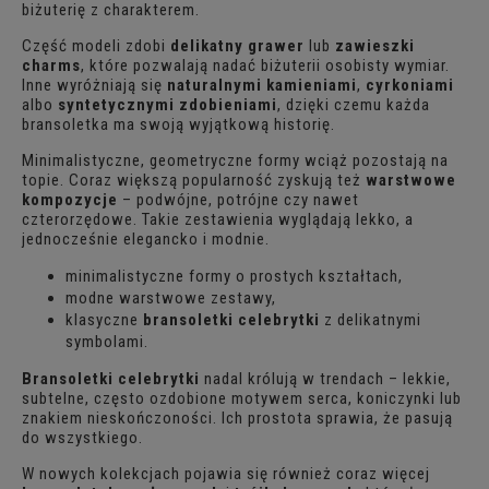
biżuterię z charakterem.
Część modeli zdobi
delikatny grawer
lub
zawieszki
charms
, które pozwalają nadać biżuterii osobisty wymiar.
Inne wyróżniają się
naturalnymi kamieniami
,
cyrkoniami
albo
syntetycznymi zdobieniami
, dzięki czemu każda
bransoletka ma swoją wyjątkową historię.
Minimalistyczne, geometryczne formy wciąż pozostają na
topie. Coraz większą popularność zyskują też
warstwowe
kompozycje
– podwójne, potrójne czy nawet
czterorzędowe. Takie zestawienia wyglądają lekko, a
jednocześnie elegancko i modnie.
minimalistyczne formy o prostych kształtach,
modne warstwowe zestawy,
klasyczne
bransoletki celebrytki
z delikatnymi
symbolami.
Bransoletki celebrytki
nadal królują w trendach – lekkie,
subtelne, często ozdobione motywem serca, koniczynki lub
znakiem nieskończoności. Ich prostota sprawia, że pasują
do wszystkiego.
W nowych kolekcjach pojawia się również coraz więcej