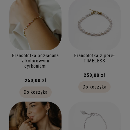
Bransoletki
(48)
Kolekcja
Perły
(6)
Srebro
(18)
Vintage
(2)
Bransoletka pozłacana
Bransoletka z pereł
z kolorowymi
TIMELESS
cyrkoniami
Cena
250,00 zł
250,00 zł
od
do
Do koszyka
Do koszyka
FILTRUJ