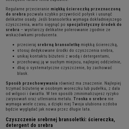
Regularne przecieranie
miękką ściereczką przeznaczoną
do srebra
pozwala szybko przywrócić połysk i usunąć
delikatne osady. Jeśli bransoletka wymaga dokładniejszego
czyszczenia, warto sięgnąć po
specjalistyczny środek do
srebra
– wystarczy delikatne polerowanie zgodnie ze
wskazówkami producenta.
przecieraj
srebrną bransoletkę
miękką ściereczką,
stosuj dedykowane środki do czyszczenia srebra,
unikaj kontaktu biżuterii z wodą i detergentami,
przechowuj ją w suchym miejscu, najlepiej oddzielnie,
dbaj o systematyczne czyszczenie, by zachować
blask.
Sposób przechowywania
również ma znaczenie. Najlepiej
trzymać biżuterię w osobnym woreczku lub pudełku, z dala
od wilgoci i światła. W ten sposób zminimalizujesz ryzyko
zarysowań oraz utleniania metalu.
Troska o srebro
nie
wymaga wiele czasu, a dzięki niej Twoja ulubiona ozdoba
będzie wyglądać jak nowa przez długie lata.
Czyszczenie srebrnej bransoletki: ściereczka,
detergent do srebra