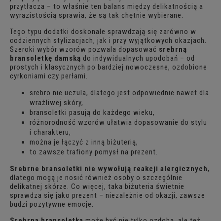
przytłacza – to właśnie ten balans między delikatnością a
wyrazistością sprawia, że są tak chętnie wybierane.
Tego typu dodatki doskonale sprawdzają się zarówno w
codziennych stylizacjach, jak i przy wyjątkowych okazjach.
Szeroki wybór wzorów pozwala dopasować
srebrną
bransoletkę damską
do indywidualnych upodobań – od
prostych i klasycznych po bardziej nowoczesne, ozdobione
cyrkoniami czy perłami.
srebro nie uczula, dlatego jest odpowiednie nawet dla
wrażliwej skóry,
bransoletki pasują do każdego wieku,
różnorodność wzorów ułatwia dopasowanie do stylu
i charakteru,
można je łączyć z inną biżuterią,
to zawsze trafiony pomysł na prezent.
Srebrne bransoletki nie wywołują reakcji alergicznych
,
dlatego mogą je nosić również osoby o szczególnie
delikatnej skórze. Co więcej, taka biżuteria świetnie
sprawdza się jako prezent – niezależnie od okazji, zawsze
budzi pozytywne emocje.
Srebrna bransoletka
może być nie tylko ozdobą, ale też