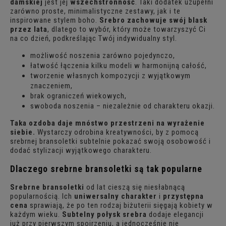
damskiej
jest jej
wszechstronność
. Taki dodatek uzupełni
zarówno proste, minimalistyczne zestawy, jak i te
inspirowane stylem boho.
Srebro zachowuje swój blask
przez lata
, dlatego to wybór, który może towarzyszyć Ci
na co dzień, podkreślając Twój indywidualny styl.
możliwość noszenia zarówno pojedynczo,
łatwość łączenia kilku modeli w harmonijną całość,
tworzenie własnych kompozycji z wyjątkowym
znaczeniem,
brak ograniczeń wiekowych,
swoboda noszenia – niezależnie od charakteru okazji.
Taka ozdoba daje mnóstwo przestrzeni na wyrażenie
siebie.
Wystarczy odrobina kreatywności, by z pomocą
srebrnej bransoletki subtelnie pokazać swoją osobowość i
dodać stylizacji wyjątkowego charakteru.
Dlaczego srebrne bransoletki są tak popularne
Srebrne bransoletki
od lat cieszą się niesłabnącą
popularnością. Ich
uniwersalny charakter
i
przystępna
cena
sprawiają, że po ten rodzaj biżuterii sięgają kobiety w
każdym wieku.
Subtelny połysk srebra
dodaje elegancji
już przy pierwszym spojrzeniu, a jednocześnie nie