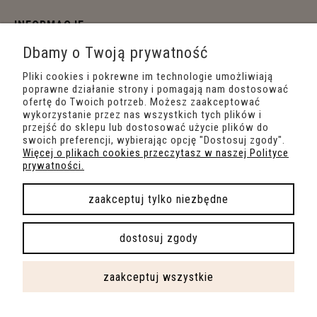
INFORMACJE
Dbamy o Twoją prywatność
O NAS
Pliki cookies i pokrewne im technologie umożliwiają
poprawne działanie strony i pomagają nam dostosować
ofertę do Twoich potrzeb. Możesz zaakceptować
wykorzystanie przez nas wszystkich tych plików i
przejść do sklepu lub dostosować użycie plików do
swoich preferencji, wybierając opcję "Dostosuj zgody".
Więcej o plikach cookies przeczytasz w naszej Polityce
prywatności.
zaakceptuj tylko niezbędne
pokaż pełną wersję strony
dostosuj zgody
Sklep internetowy Shoper.pl
zaakceptuj wszystkie