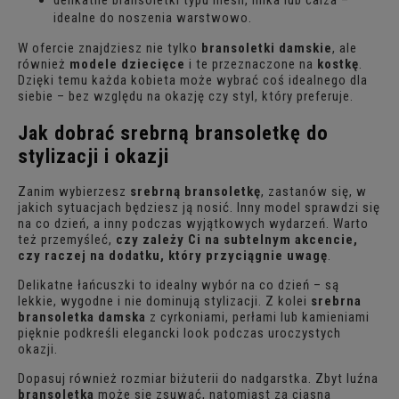
idealne do noszenia warstwowo.
W ofercie znajdziesz nie tylko
bransoletki damskie
, ale
również
modele dziecięce
i te przeznaczone na
kostkę
.
Dzięki temu każda kobieta może wybrać coś idealnego dla
siebie – bez względu na okazję czy styl, który preferuje.
Jak dobrać srebrną bransoletkę do
stylizacji i okazji
Zanim wybierzesz
srebrną bransoletkę
, zastanów się, w
jakich sytuacjach będziesz ją nosić. Inny model sprawdzi się
na co dzień, a inny podczas wyjątkowych wydarzeń. Warto
też przemyśleć,
czy zależy Ci na subtelnym akcencie,
czy raczej na dodatku, który przyciągnie uwagę
.
Delikatne łańcuszki to idealny wybór na co dzień – są
lekkie, wygodne i nie dominują stylizacji. Z kolei
srebrna
bransoletka damska
z cyrkoniami, perłami lub kamieniami
pięknie podkreśli elegancki look podczas uroczystych
okazji.
Dopasuj również rozmiar biżuterii do nadgarstka. Zbyt luźna
bransoletka
może się zsuwać, natomiast za ciasna