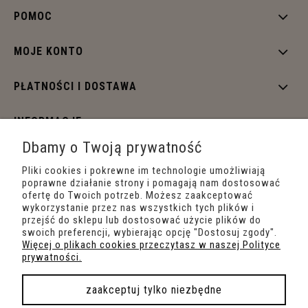
POMOC
MOJE KONTO
PŁATNOŚCI I DOSTAWA
INFORMACJE
Dbamy o Twoją prywatność
O NAS
Pliki cookies i pokrewne im technologie umożliwiają
poprawne działanie strony i pomagają nam dostosować
ofertę do Twoich potrzeb. Możesz zaakceptować
wykorzystanie przez nas wszystkich tych plików i
przejść do sklepu lub dostosować użycie plików do
swoich preferencji, wybierając opcję "Dostosuj zgody".
Więcej o plikach cookies przeczytasz w naszej Polityce
prywatności.
zaakceptuj tylko niezbędne
pokaż pełną wersję strony