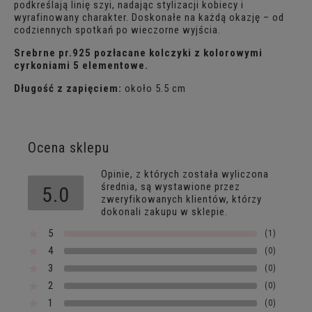
podkreślają linię szyi, nadając stylizacji kobiecy i
wyrafinowany charakter. Doskonałe na każdą okazję – od
codziennych spotkań po wieczorne wyjścia.
Srebrne pr.925 pozłacane kolczyki z kolorowymi
cyrkoniami 5 elementowe.
Długość z zapięciem:
około 5.5 cm
Ocena sklepu
Opinie, z których została wyliczona
średnia, są wystawione przez
5.0
zweryfikowanych klientów, którzy
dokonali zakupu w sklepie.
5
(1)
4
(0)
3
(0)
2
(0)
1
(0)