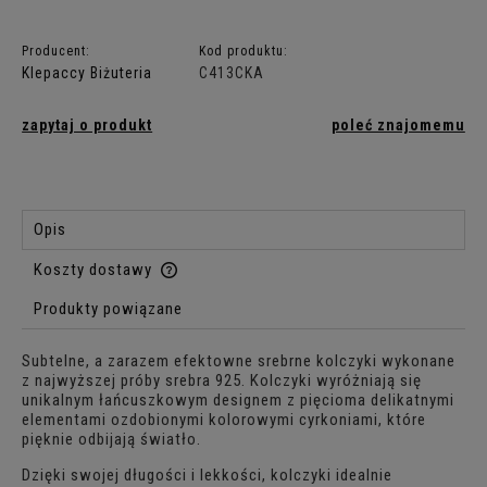
Producent:
Kod produktu:
Klepaccy Biżuteria
C413CKA
zapytaj o produkt
poleć znajomemu
Opis
Koszty dostawy
Cena nie zawiera ewentualnych kosztów płatności
Produkty powiązane
Subtelne, a zarazem efektowne srebrne kolczyki wykonane
z najwyższej próby srebra 925. Kolczyki wyróżniają się
unikalnym łańcuszkowym designem z pięcioma delikatnymi
elementami ozdobionymi kolorowymi cyrkoniami, które
pięknie odbijają światło.
Dzięki swojej długości i lekkości, kolczyki idealnie