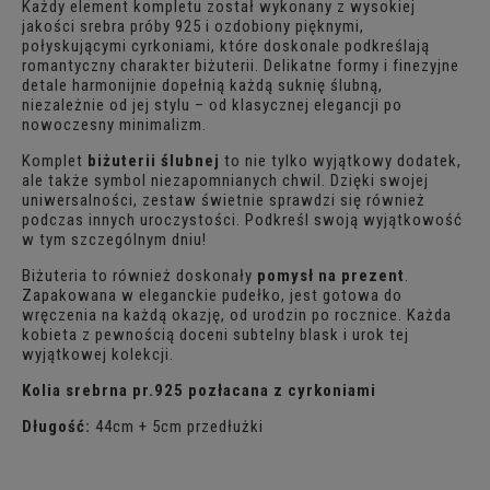
Każdy element kompletu został wykonany z wysokiej
jakości srebra próby 925 i ozdobiony pięknymi,
połyskującymi cyrkoniami, które doskonale podkreślają
romantyczny charakter biżuterii. Delikatne formy i finezyjne
detale harmonijnie dopełnią każdą suknię ślubną,
niezależnie od jej stylu – od klasycznej elegancji po
nowoczesny minimalizm.
Komplet
biżuterii ślubnej
to nie tylko wyjątkowy dodatek,
ale także symbol niezapomnianych chwil. Dzięki swojej
uniwersalności, zestaw świetnie sprawdzi się również
podczas innych uroczystości. Podkreśl swoją wyjątkowość
w tym szczególnym dniu!
Biżuteria to również doskonały
pomysł na prezent
.
Zapakowana w eleganckie pudełko, jest gotowa do
wręczenia na każdą okazję, od urodzin po rocznice. Każda
kobieta z pewnością doceni subtelny blask i urok tej
wyjątkowej kolekcji.
Kolia srebrna pr.925 pozłacana z cyrkoniami
Długość:
44cm + 5cm przedłużki