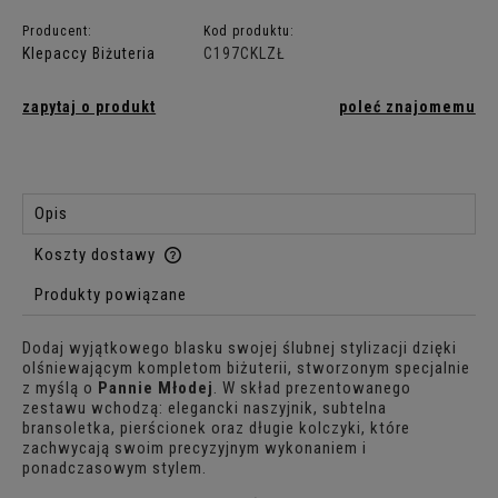
Producent:
Kod produktu:
Klepaccy Biżuteria
C197CKLZŁ
zapytaj o produkt
poleć znajomemu
Opis
Koszty dostawy
Cena nie zawiera ewentualnych kosztów płatności
Produkty powiązane
Dodaj wyjątkowego blasku swojej ślubnej stylizacji dzięki
olśniewającym kompletom biżuterii, stworzonym specjalnie
z myślą o
Pannie Młodej
. W skład prezentowanego
zestawu wchodzą: elegancki naszyjnik, subtelna
bransoletka, pierścionek oraz długie kolczyki, które
zachwycają swoim precyzyjnym wykonaniem i
ponadczasowym stylem.