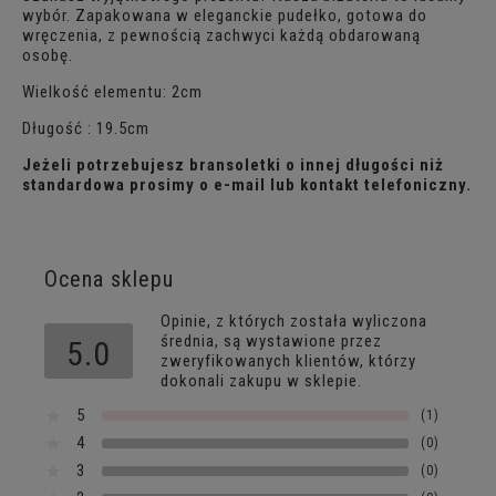
wybór. Zapakowana w eleganckie pudełko, gotowa do
wręczenia, z pewnością zachwyci każdą obdarowaną
osobę.
Wielkość elementu: 2cm
Długość : 19.5cm
Jeżeli potrzebujesz bransoletki o innej długości niż
standardowa prosimy o e-mail lub kontakt telefoniczny.
Ocena sklepu
Opinie, z których została wyliczona
średnia, są wystawione przez
5.0
zweryfikowanych klientów, którzy
dokonali zakupu w sklepie.
5
(1)
4
(0)
3
(0)