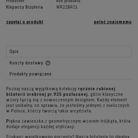
Producent:
Kod produktu:
Klepaccy Biżuteria
WR22BRZŁ
zapytaj o produkt
poleć znajomemu
Opis
Koszty dostawy
Cena nie zawiera ewentualnych kosztów płatności
Produkty powiązane
Poznaj naszą wyjątkową kolekcję
ręcznie robionej
biżuterii srebrnej pr.925 pozłacanej
, gdzie klasyczne
wzory łączą się z nowoczesnym designem. Każdy element
jest unikalny, co sprawia, że jesteśmy jednymi z nielicznych
w Polsce, którzy tworzą takie arcydzieła.
P
iękna zawieszka z geometrycznym wzorem trójkąta, która
dodaje elegancji każdej stylizacji.
Szukasz wyjątkowego prezentu? Nasza biżuteria to idealny