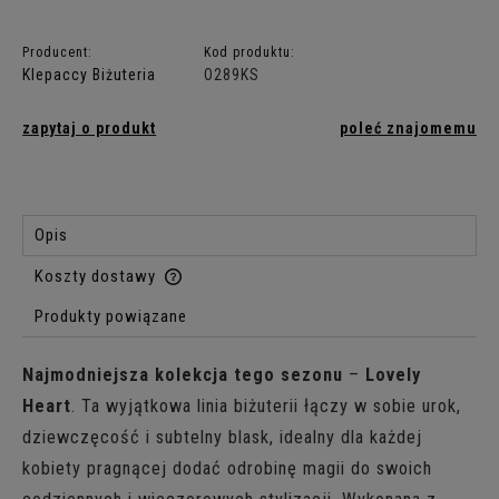
Producent:
Kod produktu:
Klepaccy Biżuteria
O289KS
zapytaj o produkt
poleć znajomemu
Opis
Koszty dostawy
Cena nie zawiera ewentualnych kosztów płatności
Produkty powiązane
Najmodniejsza kolekcja tego sezonu
–
Lovely
Heart
. Ta wyjątkowa linia biżuterii łączy w sobie urok,
dziewczęcość i subtelny blask, idealny dla każdej
kobiety pragnącej dodać odrobinę magii do swoich