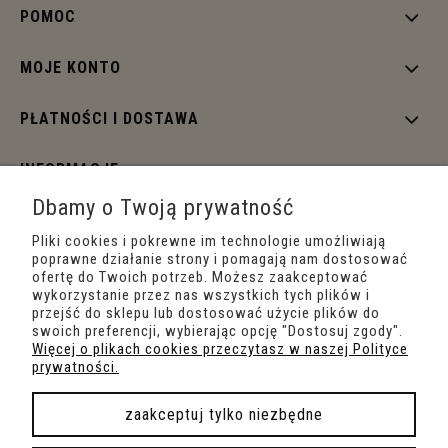
POMOC
MOJE KONTO
PŁATNOŚCI I DOSTAWA
INFORMACJE
Dbamy o Twoją prywatność
O NAS
Pliki cookies i pokrewne im technologie umożliwiają
poprawne działanie strony i pomagają nam dostosować
ofertę do Twoich potrzeb. Możesz zaakceptować
wykorzystanie przez nas wszystkich tych plików i
przejść do sklepu lub dostosować użycie plików do
swoich preferencji, wybierając opcję "Dostosuj zgody".
Więcej o plikach cookies przeczytasz w naszej Polityce
prywatności.
zaakceptuj tylko niezbędne
pokaż pełną wersję strony