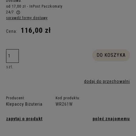
Dostawa:
od 17,00 zł
- InPost Paczkomaty
24/7
sprawdź formy dostawy
Cena nie zawiera ewentualnych kosztów płatności
116,00 zł
Cena:
DO KOSZYKA
szt.
dodaj do przechowalni
Producent:
Kod produktu:
Klepaccy Biżuteria
WR261W
zapytaj o produkt
poleć znajomemu