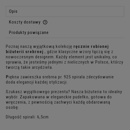
Opis
Koszty dostawy
Cena nie zawiera ewentualnych kosztów płatności
Produkty powiązane
Poznaj naszą wyjątkową kolekcję
ręcznie robionej
biżuterii srebrnej
, gdzie klasyczne wzory łączą się z
nowoczesnym designem. Każdy element jest unikalny, co
sprawia, że jesteśmy jednymi z nielicznych w Polsce, którzy
tworzą takie arcydzieła.
P
iękna zawieszka srebrna pr. 925 spirala zdecydowanie
doda elegancji każdej stylizacji.
Szukasz wyjątkowego prezentu? Nasza biżuteria to idealny
wybór. Zapakowana w eleganckie pudełko, gotowa do
wręczenia, z pewnością zachwyci każdą obdarowaną
osobę.
Długość spirali: 6,5cm