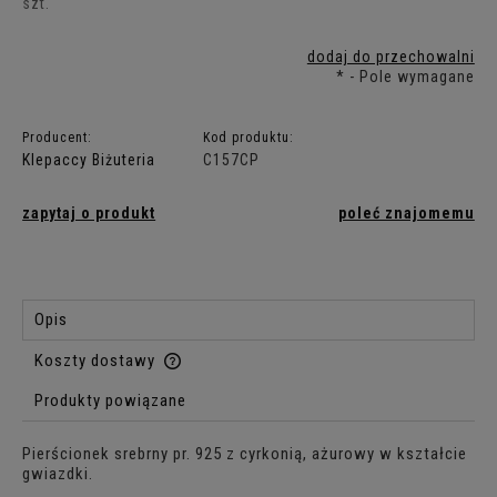
szt.
dodaj do przechowalni
*
- Pole wymagane
Producent:
Kod produktu:
Klepaccy Biżuteria
C157CP
zapytaj o produkt
poleć znajomemu
Opis
Koszty dostawy
Cena nie zawiera ewentualnych kosztów płatności
Produkty powiązane
Pierścionek srebrny pr. 925 z cyrkonią, ażurowy w kształcie
gwiazdki.