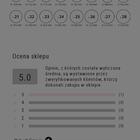
Ocena sklepu
Opinie, z których została wyliczona
średnia, są wystawione przez
5.0
zweryfikowanych klientów, którzy
dokonali zakupu w sklepie.
5
(1)
4
(0)
3
(0)
2
(0)
1
(0)