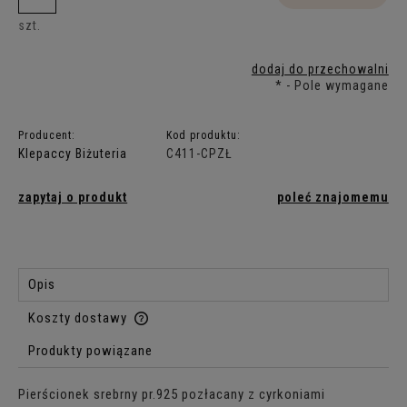
szt.
dodaj do przechowalni
*
- Pole wymagane
Producent:
Kod produktu:
Klepaccy Biżuteria
C411-CPZŁ
zapytaj o produkt
poleć znajomemu
Opis
Koszty dostawy
Cena nie zawiera ewentualnych kosztów płatności
Produkty powiązane
Pierścionek srebrny pr.925 pozłacany z cyrkoniami