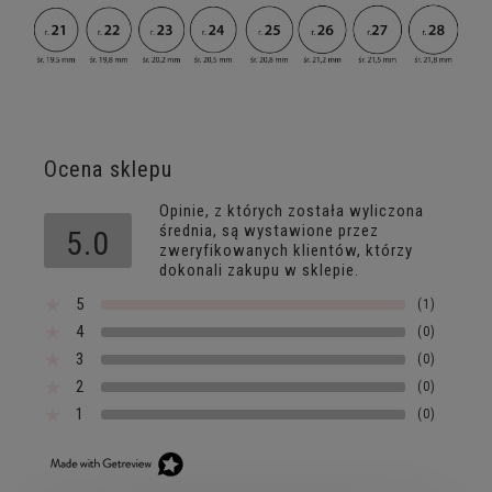
Ocena sklepu
Opinie, z których została wyliczona
średnia, są wystawione przez
5.0
zweryfikowanych klientów, którzy
dokonali zakupu w sklepie.
5
(1)
4
(0)
3
(0)
2
(0)
1
(0)