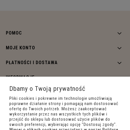
POMOC
MOJE KONTO
PŁATNOŚCI I DOSTAWA
INFORMACJE
Dbamy o Twoją prywatność
O NAS
Pliki cookies i pokrewne im technologie umożliwiają
poprawne działanie strony i pomagają nam dostosować
ofertę do Twoich potrzeb. Możesz zaakceptować
wykorzystanie przez nas wszystkich tych plików i
przejść do sklepu lub dostosować użycie plików do
swoich preferencji, wybierając opcję "Dostosuj zgody".
Więcej o plikach cookies przeczytasz w naszej Polityce