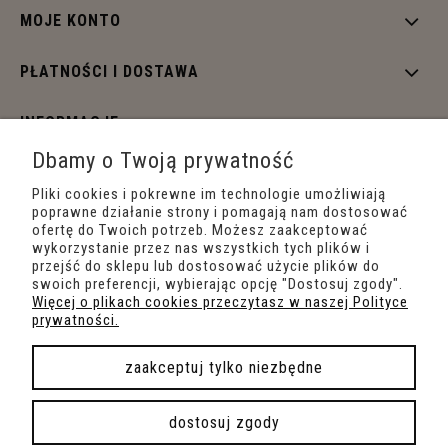
MOJE KONTO
PŁATNOŚCI I DOSTAWA
INFORMACJE
Dbamy o Twoją prywatność
O NAS
Pliki cookies i pokrewne im technologie umożliwiają
poprawne działanie strony i pomagają nam dostosować
ofertę do Twoich potrzeb. Możesz zaakceptować
wykorzystanie przez nas wszystkich tych plików i
przejść do sklepu lub dostosować użycie plików do
swoich preferencji, wybierając opcję "Dostosuj zgody".
Więcej o plikach cookies przeczytasz w naszej Polityce
prywatności.
zaakceptuj tylko niezbędne
pokaż pełną wersję strony
dostosuj zgody
Sklep internetowy Shoper.pl