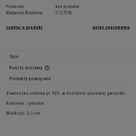
Producent:
Kod produktu:
Klepaccy Biżuteria
C157CW
zapytaj o produkt
poleć znajomemu
Opis
Koszty dostawy
Cena nie zawiera ewentualnych kosztów płatności
Produkty powiązane
Zawieszka srebrna pr. 925 w kształcie ażurowej gwiazdki.
Kamienie: cyrkonie
Wielkość: 2,5 cm